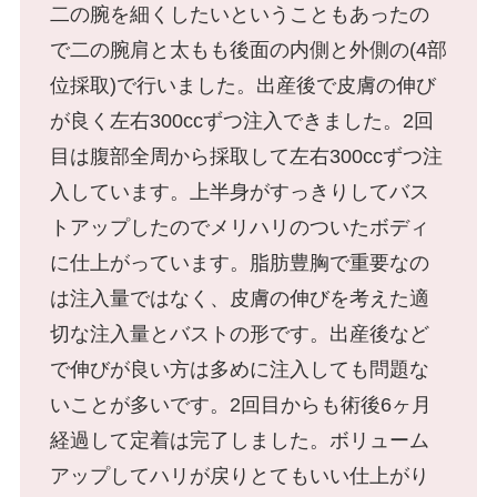
二の腕を細くしたいということもあったの
美白・シミ取り
で二の腕肩と太もも後面の内側と外側の(4部
位採取)で行いました。出産後で皮膚の伸び
が良く左右300ccずつ注入できました。2回
肌育注射
目は腹部全周から採取して左右300ccずつ注
身体の施術
入しています。上半身がすっきりしてバス
脂肪吸引
トアップしたのでメリハリのついたボディ
に仕上がっています。脂肪豊胸で重要なの
豊胸手術
は注入量ではなく、皮膚の伸びを考えた適
切な注入量とバストの形です。出産後など
で伸びが良い方は多めに注入しても問題な
乳輪・乳頭縮小
いことが多いです。2回目からも術後6ヶ月
経過して定着は完了しました。ボリューム
脂肪注入
アップしてハリが戻りとてもいい仕上がり