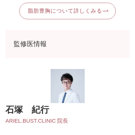
ふくらはぎ・足首の脂肪吸引
脂肪豊胸について詳しくみる
SculptTyte(スカルプトタイト)
豊胸手術
監修医情報
脂肪注入豊胸
コンデンスリッチファット（CRF）豊胸
シリコンバッグ豊胸・ハイブリッド豊胸・抜
去
石塚
紀行
ARIEL.BUST.CLINIC 院長
最新シリコンバック豊胸 プリザベ