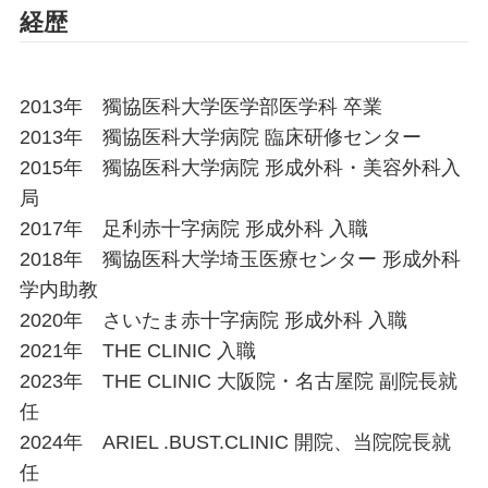
経歴
その他（乳輪縮小・乳頭縮小）
2013年 獨協医科大学医学部医学科 卒業
2013年 獨協医科大学病院 臨床研修センター
TOP
2015年 獨協医科大学病院 形成外科・美容外科入
- 当院について
- 料金表
局
2017年 足利赤十字病院 形成外科 入職
- 初めての方へ
- 院長紹介
2018年 獨協医科大学埼玉医療センター 形成外科
- おしらせ
- 症例写真
学内助教
- お問い合わせ
- 美容コラム
2020年 さいたま赤十字病院 形成外科 入職
2021年 THE CLINIC 入職
- 最新情報
- 採用情報
2023年 THE CLINIC 大阪院・名古屋院 副院長就
- 症例モニター制度
任
2024年 ARIEL .BUST.CLINIC 開院、当院院長就
任