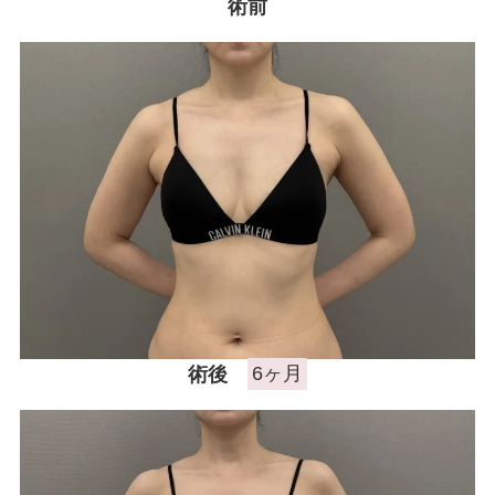
術前
症例モニター制
度
最新情報
シリコンバッグ挿入中の乳がん検診ガイド！
エコーやMRIを併用する利点
豊胸したまま人間ドックを受けても大丈夫？
事前申告の重要性と注意点
術後
6ヶ月
シリコンのエコー検査で何がわかる？バッグ
の破損や周囲の状態を確認する手順