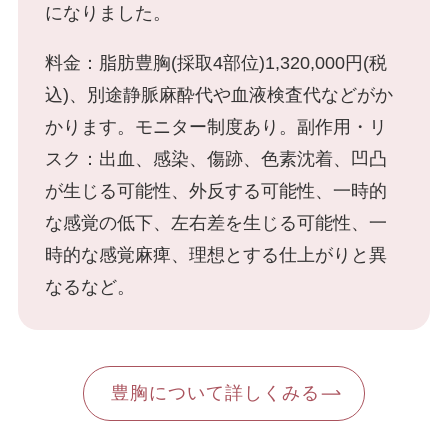
になりました。
脂肪吸引
顔の脂肪吸引
料金：脂肪豊胸(採取4部位)1,320,000円(税
込)、別途静脈麻酔代や血液検査代などがか
かります。モニター制度あり。副作用・リ
二の腕の脂肪吸引
スク：出血、感染、傷跡、色素沈着、凹凸
が生じる可能性、外反する可能性、一時的
胸の脂肪吸引
な感覚の低下、左右差を生じる可能性、一
時的な感覚麻痺、理想とする仕上がりと異
なるなど。
お腹・ウエスト・腰の脂肪吸引
お尻・太もも・膝の脂肪吸引
豊胸について詳しくみる