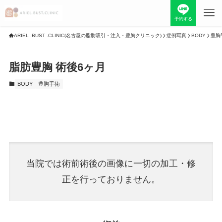
予約する
ARIEL .BUST .CLINIC(名古屋の脂肪吸引・注入・豊胸クリニック)
症例写真
BODY
豊胸
TOP
脂肪豊胸 術後6ヶ月
当院について
料金表
BODY
豊胸手術
お知らせ
症例写真
最新情報
採用情報
当院では術前術後の画像に一切の加工・修
初めての方へ
院長紹介
正を行っておりません。
お問い合わせ
美容コラム