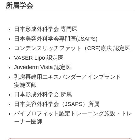
所属学会
施術一覧
顔の施術
日本形成外科学会 専門医
日本美容外科学会専門医(JSAPS)
肌の施術
コンデンスリッチファット（CRF)療法 認定医
VASER Lipo 認定医
身体の施術
Juvederm Vista 認定医
乳房再建用エキスパンダー／インプラント
実施医師
脂肪吸引
日本形成外科学会 所属
日本美容外科学会（JSAPS）所属
豊胸手術
バイブロフィット認定トレーニング施設・トレ
ーナー医師
LINEから予約する
24時間受付