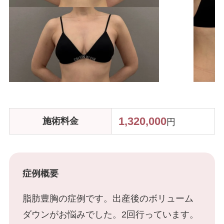
ハイフ・RF治療
脂肪注入
肌の施術
ボトックス
1,320,000
施術料
金
円
ヒアルロン酸注入
症例概要
脂肪豊胸の症例です。出産後のボリューム
ニキビ・ニキビ跡
ダウンがお悩みでした。2回行っています。