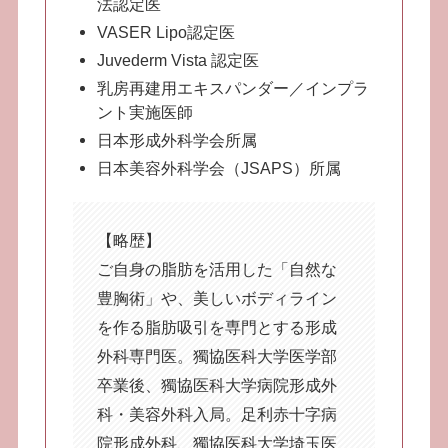
法認定医
VASER Lipo認定医
Juvederm Vista 認定医
乳房再建用エキスパンダー／インプラ
ント実施医師
日本形成外科学会所属
日本美容外科学会（JSAPS）所属
【略歴】
ご自身の脂肪を活用した「自然な
豊胸術」や、美しいボディライン
を作る脂肪吸引を専門とする形成
外科専門医。獨協医科大学医学部
卒業後、獨協医科大学病院形成外
科・美容外科入局。足利赤十字病
院形成外科、獨協医科大学埼玉医