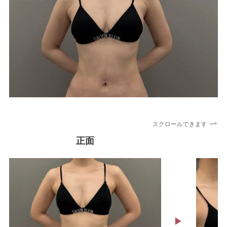
BIA-ALCL（乳房インプラント関連未分化大
細胞型リンパ腫）のリスクと現状
施術一覧
顔の施術
顔の脂肪吸引
スクロールできます
正面
目元のたるみ
二重術
▶︎
糸リフト