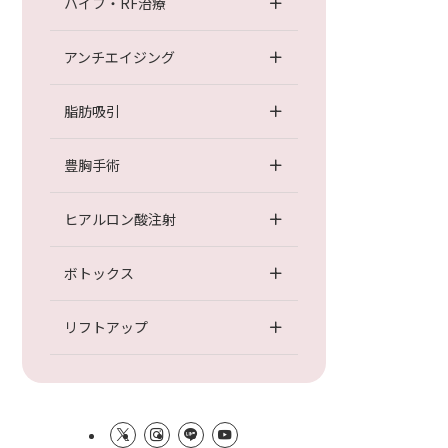
ハイフ・RF治療
アンチエイジング
診断はどう受ける？バリウムや胸部レン
トゲンへの影響
脂肪吸引
豊胸手術
体の施術
ヒアルロン酸注射
脂肪吸引
ボトックス
豊胸手術
リフトアップ
乳輪・乳頭縮小