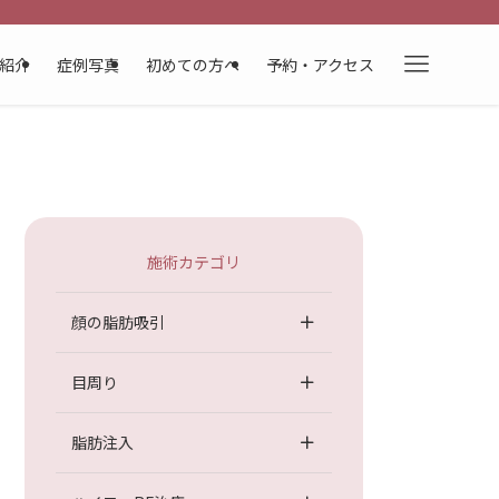
紹介
症例写真
初めての方へ
予約・アクセス
院長紹介
美容コラム
施術カテゴリ
顔の脂肪吸引
目周り
脂肪注入
ンプラント関連未分化大細胞型リンパ腫）
のリスクと現状