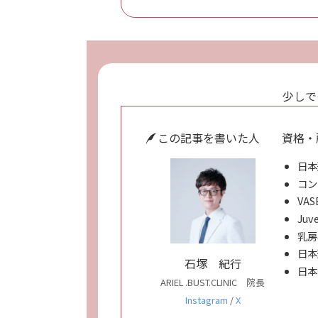
少しで
この記事を書いた人
資格・
日本
コン
VAS
Juv
乳房
日本
石塚 紀行
日本
ARIEL .BUST.CLINIC 院長
Instagram
/
X