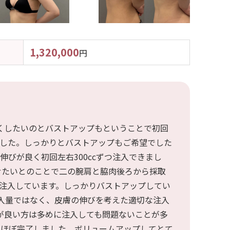
美白・シミ取り
1,320,000
円
肌育注射
豊胸手術
くしたいのとバストアップもということで初回
脂肪注入豊胸
ました。しっかりとバストアップもご希望でした
伸びが良く初回左右300ccずつ注入できまし
せたいとのことで二の腕肩と脇肉後ろから採取
コンデンスリッチファット（CRF）豊
ずつ注入しています。しっかりバストアップしてい
胸
入量ではなく、皮膚の伸びを考えた適切な注入
が良い方は多めに注入しても問題ないことが多
はほぼ完了しました。ボリュームアップしてとて