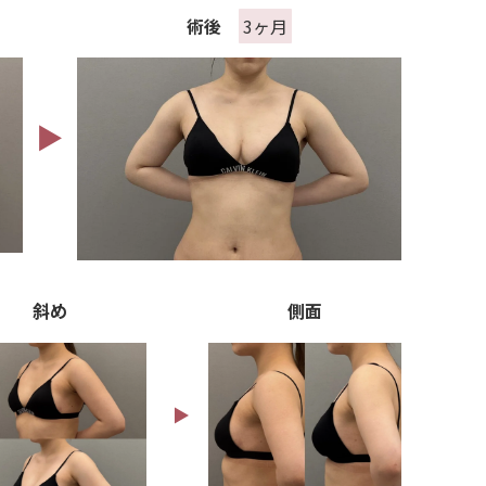
術後
3ヶ月
バッグの破損や周囲の状
シリコン豊胸中の健康
順
▶︎
肌の施術
身
ボトックス
斜め
側面
ヒアルロン酸注入
▶︎
ニキビ・ニキビ跡