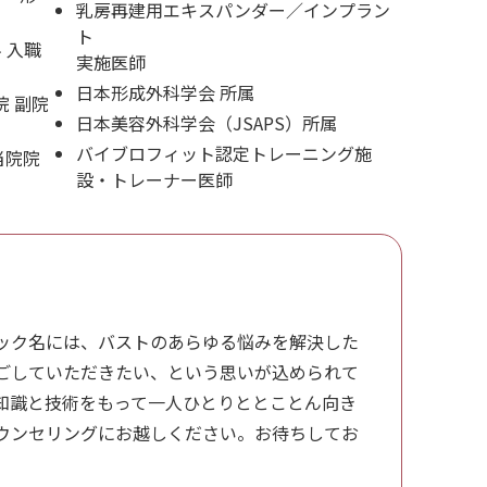
乳房再建用エキスパンダー／インプラン
ト
 入職
実施医師
日本形成外科学会 所属
院 副院
日本美容外科学会（JSAPS）所属
バイブロフィット認定トレーニング施
、当院院
設・トレーナー医師
WEBから予約する
24時間受付
いうクリニック名には、バストのあらゆる悩みを解決した
ごしていただきたい、という思いが込められて
知識と技術をもって一人ひとりととことん向き
ウンセリングにお越しください。お待ちしてお