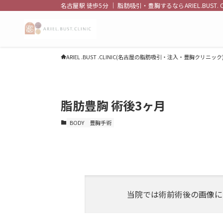
名古屋駅 徒歩5分 ｜ 脂肪吸引・豊胸するならARIEL.BUST. CL
TOP
ARIEL .BUST .CLINIC(名古屋の脂肪吸引・注入・豊胸クリニック
当院について
脂肪豊胸 術後3ヶ月
お知らせ
BODY
豊胸手術
最新情報
最新情報
当院では術前術後の画像に
豊胸したまま人間ドックを受けても大
と注意点