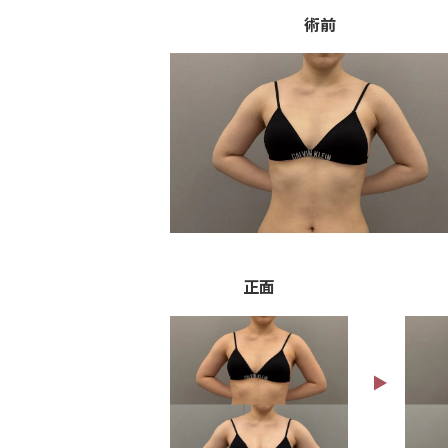
術前
シリコンのエコー検査で何がわかる？
態を確認する手
施術一覧
顔の施術
顔の脂肪吸引
正面
目元のたるみ
▶︎
二重術