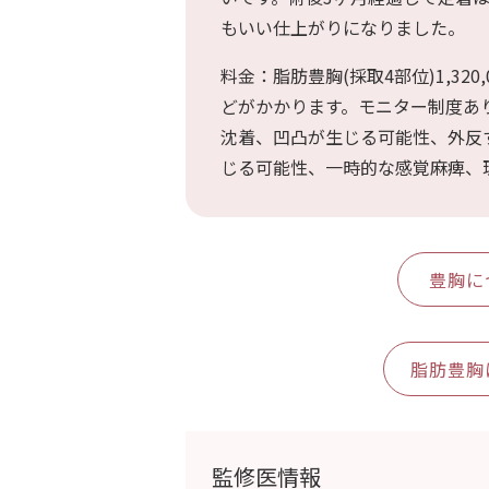
もいい仕上がりになりました。
お腹・ウエスト・腰の脂肪吸引
料金：脂肪豊胸(採取4部位)1,32
どがかかります。モニター制度あ
沈着、凹凸が生じる可能性、外反
お尻・太もも・膝の脂肪吸引
じる可能性、一時的な感覚麻痺、
ふくらはぎ・足首の脂肪吸引
豊胸に
SculptTyte(スカルプトタイト)
脂肪豊胸
TOP
- 当院について
監修医情報
- 初めての方へ