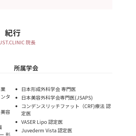
- 症例写真
- 美容コラム
- 採用情報
塚
紀行
BUST.CLINIC 院長
所属学会
卒業
日本形成外科学会 専門医
センタ
日本美容外科学会専門医(JSAPS)
コンデンスリッチファット（CRF)療法 認
・美容
定医
VASER Lipo 認定医
職
Juvederm Vista 認定医
ー 形