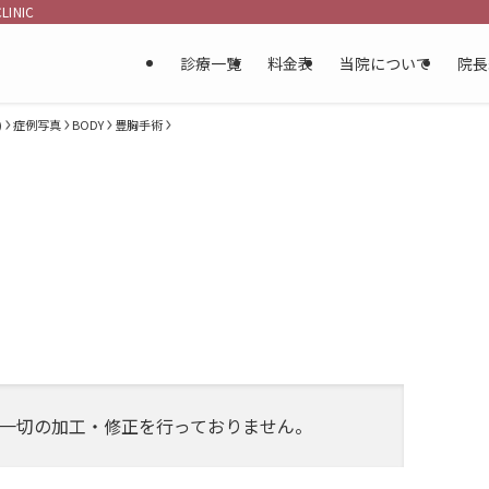
INIC
診療一覧
料金表
当院について
院長
)
症例写真
BODY
豊胸手術
料金表
初めての方へ
症例写真
お問い合わせ
採用情報
症例モニター制度
一切の加工・修正を行っておりません。
丈夫？事前申告の重要性
BIA-ALCL（乳房イ