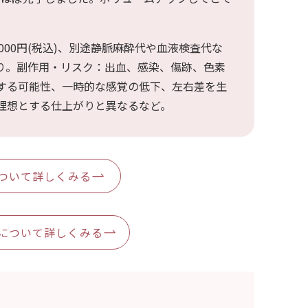
シリコンバッグ豊胸・ハイブリッド豊
胸・抜去
0,000円(税込)、別途静脈麻酔代や血液検査代な
り。副作用・リスク：出血、感染、傷跡、色素
最新シリコンバック豊胸 プリザベ
する可能性、一時的な感覚の低下、左右差を生
理想とする仕上がりと異なるなど。
その他（乳輪縮小・乳頭縮小）
ついて詳しくみる
について詳しくみる
- 料金表
- 院長紹介