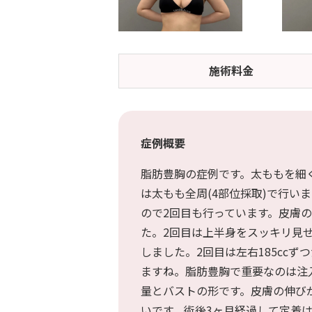
糸リフト
施術料
金
ハイフ・RF治療
脂肪注入
症例概要
脂肪吸引
脂肪豊胸の症例です。太ももを細
顔の脂肪吸引
は太もも全周(4部位採取)で行い
ので2回目も行っています。皮膚の
た。2回目は上半身をスッキリ見
二の腕の脂肪吸引
しました。2回目は左右185cc
ますね。脂肪豊胸で重要なのは注
量とバストの形です。皮膚の伸び
胸の脂肪吸引
いです。術後3ヶ月経過して定着