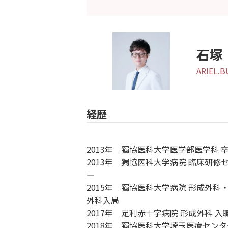
- おしらせ
- お問い合わせ
- 最新情報
石
- 症例モニター制度
ARIEL.
経歴
施術一覧
2013年 獨協医科大学医学部医学科 
顔の施術
2013年 獨協医科大学病院 臨床研修
ー
肌の施術
2015年 獨協医科大学病院 形成外科
外科入局
2017年 足利赤十字病院 形成外科 入
身体の施術
2018年 獨協医科大学埼玉医療センタ