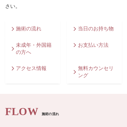
さい。
症例モニター制
度
施術の流れ
当日のお持ち物
最新情報
未成年・外国籍
お支払い方法
の方へ
BIA-ALCL（乳房インプラント関連未分化大
細胞型リンパ腫）のリスクと現状
アクセス情報
無料カウンセリ
ング
シリコン豊胸中の健康診断はどう受ける？バ
リウムや胸部レントゲンへの影響
豊胸後のマンモグラフィは可能？検査を受け
FLOW
られるクリニックの選び方
施術の流れ