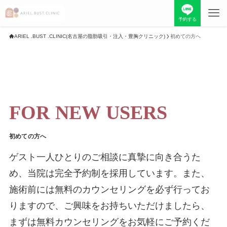
予約する
ARIEL .BUST .CLINIC(名古屋の脂肪吸引・注入・豊胸クリニック)
初めての方へ
TOP
当院について
料金表
FOR NEW USERS
お知らせ
症例写真
初めての方へ
最新情報
採用情報
ゲスト一人ひとりのご相談に真摯に向き合うた
め、当院は完全予約制を採用しています。また、
初めての方へ
院長紹介
施術前には無料のカウンセリングを必ず行ってお
りますので、ご興味をお持ちいただけましたら、
お問い合わせ
美容コラム
まずは無料カウンセリングをお気軽にご予約くだ