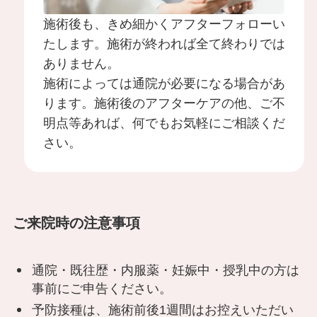
施術後も、きめ細かくアフターフォローい
WEBから予約する
24時間受付
たします。施術が終われば全て終わりでは
ありません。
052-551-8887
10:00~19:00(不定休)
施術によっては通院が必要になる場合があ
ります。施術後のアフターケアの他、ご不
明点等あれば、何でもお気軽にご相談くだ
プライバシーポリシー
サイトマップ
さい。
公式SNS
ご来院時の注意事項
通院・既往歴・内服薬・妊娠中・授乳中の方は
事前にご申告ください。
予防接種は、施術前後1週間はお控えいただい