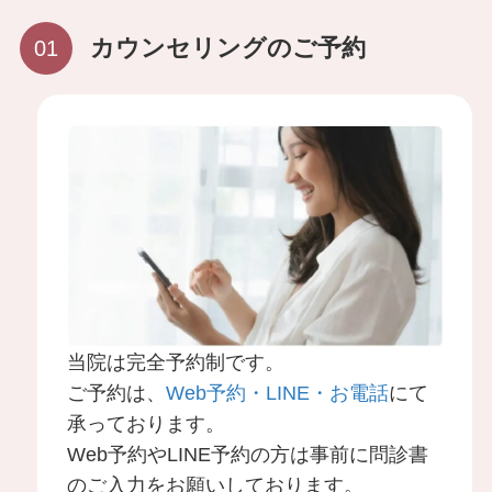
シリコン豊胸後にMRI検査は受けられる？破損
カウンセリングのご予約
や異常を早期発見するための知識
施術一覧
顔の施術
顔の脂肪吸引
目元のたるみ
当院は完全予約制です。
ご予約は、
Web予約・LINE・お電話
にて
二重術
承っております。
Web予約やLINE予約の方は事前に問診書
のご入力をお願いしております。
糸リフト