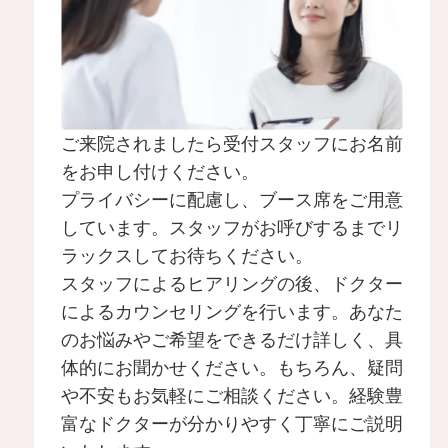
美白・シミ取り
肌育注射
ご来院されましたら受付スタッフにお名前
身体の施術
をお申し付けください。
脂肪吸引
プライバシーに配慮し、ブース席をご用意
しています。スタッフがお呼びするまでリ
ラックスしてお待ちください。
豊胸手術
スタッフによるヒアリングの後、ドクター
によるカウンセリングを行います。あなた
のお悩みやご希望をできるだけ詳しく、具
乳輪・乳頭縮小
体的にお聞かせください。もちろん、疑問
や不安もお気軽にご相談ください。経験豊
富なドクターが分かりやすく丁寧にご説明
脂肪注入