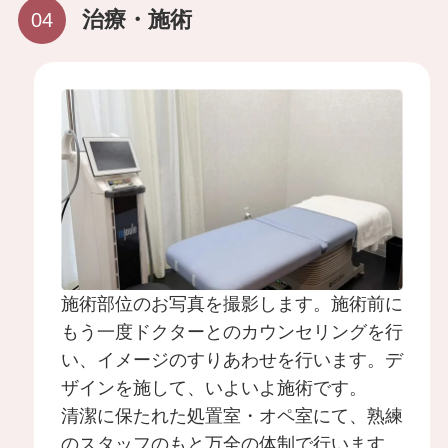
治療・施術
その他（乳輪縮小・乳頭縮小）
TOP
- 当院について
- 料金表
- 初めての方へ
- 院長紹介
- おしらせ
- 症例写真
- お問い合わせ
- 美容コラム
施術部位のお写真を撮影します。施術前に
- 最新情報
- 採用情報
もう一度ドクターとのカウンセリングを行
い、イメージのすりあわせを行います。デ
- 症例モニター制度
ザインを施して、いよいよ施術です。
清潔に保たれた処置室・オペ室にて、熟練
のスタッフのもと万全の体制で行います。