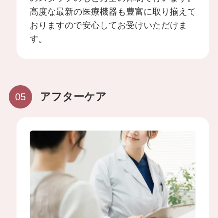
施術一覧
高度な最新の医療機器も豊富に取り揃えて
おりますので安心してお受けいただけま
顔の施術
す。
肌の施術
アフターケア
身体の施術
脂肪吸引
豊胸手術
LINEから予約する
24時間受付