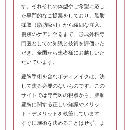
ふくらはぎ・足首の脂肪吸引
す。それぞれの体型やご希望に応じ
た専門的なご提案をしており、脂肪
採取（脂肪吸引）から繊細な注入、
SculptTyte(スカルプトタイト)
傷跡のケアに至るまで、形成外科専
豊胸手術
門医としての知識と技術を評価いた
脂肪注入豊胸
だき、全国から患者様にお越しいた
だいています。
コンデンスリッチファット（CRF）豊胸
豊胸手術を含むボディメイクは、決
して焦る必要のないものです。この
サイトでは専門医の視点から、脂肪
シリコンバッグ豊胸・ハイブリッド豊胸・抜
去
豊胸に関する正しい知識やメリッ
ト・デメリットを執筆しています。
すぐに施術を決めることはせず、ま
最新シリコンバック豊胸 プリザベ