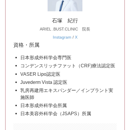
美白・シミ取り
石塚 紀行
ARIEL .BUST.CLINIC 院長
肌育注射
Instagram
/
X
身体の施術
資格・所属
脂肪吸引
日本形成外科学会専門医
コンデンスリッチファット（CRF)療法認定医
VASER Lipo認定医
豊胸手術
Juvederm Vista 認定医
乳房再建用エキスパンダー／インプラント実
施医師
乳輪・乳頭縮小
日本形成外科学会所属
日本美容外科学会（JSAPS）所属
脂肪注入