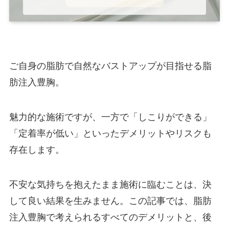
症例モニター制
度
ご自身の脂肪で自然なバストアップが目指せる脂
最新情報
肪注入豊胸。
シリコンバッグ挿入中の乳がん検診ガイド！
エコーやMRIを併用する利点
魅力的な施術ですが、一方で「しこりができる」
「定着率が低い」といったデメリットやリスクも
存在します。
豊胸したまま人間ドックを受けても大丈夫？
事前申告の重要性と注意点
不安な気持ちを抱えたまま施術に臨むことは、決
シリコンのエコー検査で何がわかる？バッグ
して良い結果を生みません。この記事では、脂肪
の破損や周囲の状態を確認する手順
注入豊胸で考えられるすべてのデメリットと、後