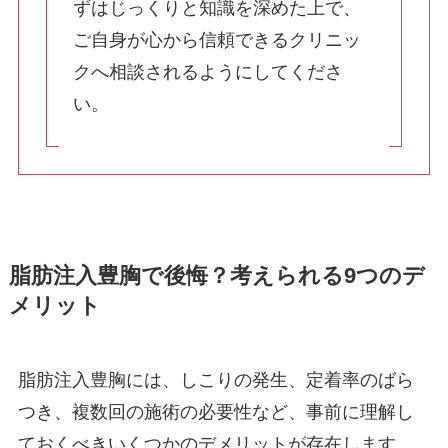
ずはじっくりと知識を深めた上で、
ご自身が心から信頼できるクリニッ
その他（乳輪縮小・乳頭縮小）
クへ相談されるようにしてくださ
い。
TOP
- 当院について
- 料金表
- 初めての方へ
- 院長紹介
- おしらせ
- 症例写真
脂肪注入豊胸で後悔？考えられる9つのデ
- お問い合わせ
- 美容コラム
メリット
- 最新情報
- 採用情報
- 症例モニター制度
脂肪注入豊胸には、しこりの発生、定着率のばら
つき、複数回の施術の必要性など、事前に理解し
ておくべきいくつかのデメリットが存在します。