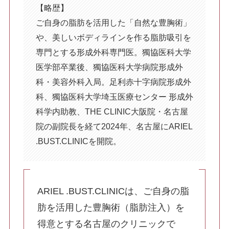
【略歴】
脂肪吸引
ご自身の脂肪を活用した「自然な豊胸術」
顔の脂肪吸引
や、美しいボディラインを作る脂肪吸引を
専門とする形成外科専門医。獨協医科大学
医学部卒業後、獨協医科大学病院形成外
二の腕の脂肪吸引
科・美容外科入局。足利赤十字病院形成外
科、獨協医科大学埼玉医療センター 形成外
科学内助教、THE CLINIC大阪院・名古屋
胸の脂肪吸引
院の副院長を経て2024年、名古屋にARIEL
.BUST.CLINICを開院。
お腹・ウエスト・腰の脂肪吸引
ARIEL .BUST.CLINICは、ご自身の脂
お尻・太もも・膝の脂肪吸引
肪を活用した豊胸術（脂肪注入）を
得意とする名古屋のクリニックで