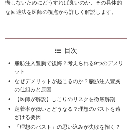
悔しないためにどうすれば良いのか、その具体的
BIA-ALCL（乳房インプラント関連未分化大
な回避法を医師の視点から詳しく解説します。
細胞型リンパ腫）のリスクと現状
施術一覧
顔の施術
目次
顔の脂肪吸引
脂肪注入豊胸で後悔？考えられる9つのデメリ
ット
なぜデメリットが起こるのか？脂肪注入豊胸
目元のたるみ
の仕組みと原因
【医師が解説】しこりのリスクを徹底解剖
二重術
定着率が低いとどうなる？理想のバストを遠
ざける要因
「理想のバスト」の思い込みが失敗を招く？
糸リフト