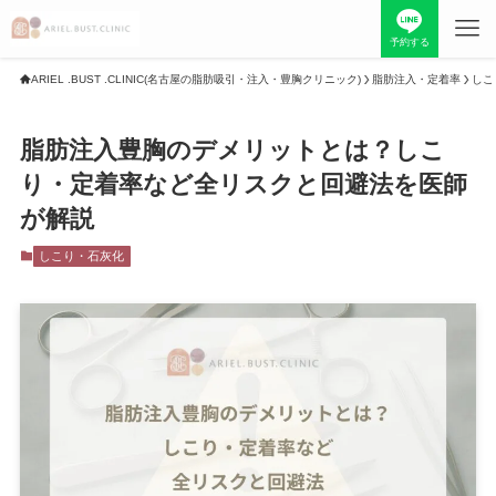
予約する
ARIEL .BUST .CLINIC(名古屋の脂肪吸引・注入・豊胸クリニック)
脂肪注入・定着率
しこ
TOP
脂肪注入豊胸のデメリットとは？しこ
当院について
料金表
り・定着率など全リスクと回避法を医師
が解説
お知らせ
症例写真
しこり・石灰化
最新情報
採用情報
初めての方へ
院長紹介
お問い合わせ
美容コラム