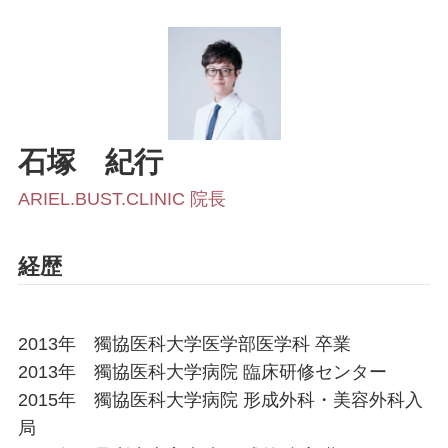
ふくらはぎ・足首の脂肪吸引
SculptTyte(スカルプトタイト)
豊胸手術
石塚
紀行
脂肪注入豊胸
ARIEL.BUST.CLINIC 院長
コンデンスリッチファット（CRF）豊胸
経歴
シリコンバッグ豊胸・ハイブリッド豊胸・抜
2013年 獨協医科大学医学部医学科 卒業
去
2013年 獨協医科大学病院 臨床研修センター
2015年 獨協医科大学病院 形成外科・美容外科入
局
最新シリコンバック豊胸 プリザベ