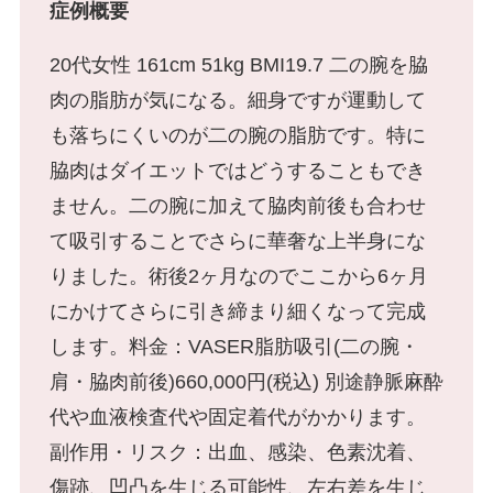
症例概要
美白・シミ取り
20代女性 161cm 51kg BMI19.7 二の腕を脇
肉の脂肪が気になる。細身ですが運動して
肌育注射
も落ちにくいのが二の腕の脂肪です。特に
身体の施術
脇肉はダイエットではどうすることもでき
ません。二の腕に加えて脇肉前後も合わせ
脂肪吸引
て吸引することでさらに華奢な上半身にな
りました。術後2ヶ月なのでここから6ヶ月
豊胸手術
にかけてさらに引き締まり細くなって完成
します。料金：VASER脂肪吸引(二の腕・
肩・脇肉前後)660,000円(税込) 別途静脈麻酔
乳輪・乳頭縮小
代や血液検査代や固定着代がかかります。
副作用・リスク：出血、感染、色素沈着、
脂肪注入
傷跡、凹凸を生じる可能性、左右差を生じ