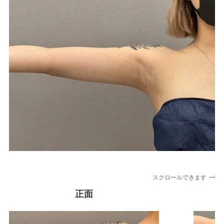
シリコンのメーカー保証をチェック！バッグ
の破損時に受けられるサポート
施術一覧
顔の施術
顔の脂肪吸引
目元のたるみ
スクロールできます
二重術
正面
糸リフト