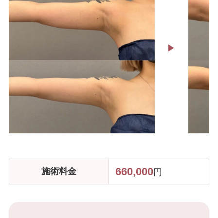
ハイフ・RF治療
▶︎
脂肪注入
肌の施術
ボトックス
ヒアルロン酸注入
660,000
施術料
金
円
ニキビ・ニキビ跡