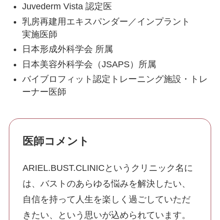
Juvederm Vista 認定医
施術一覧
乳房再建用エキスパンダー／インプラント
実施医師
顔の施術
日本形成外科学会 所属
日本美容外科学会（JSAPS）所属
肌の施術
バイブロフィット認定トレーニング施設・トレ
ーナー医師
身体の施術
脂肪吸引
医師コメント
ARIEL.BUST.CLINICというクリニック名に
豊胸手術
は、バストのあらゆる悩みを解決したい、
自信を持って人生を楽しく過ごしていただ
きたい、という思いが込められています。
LINEから予約する
24時間受付