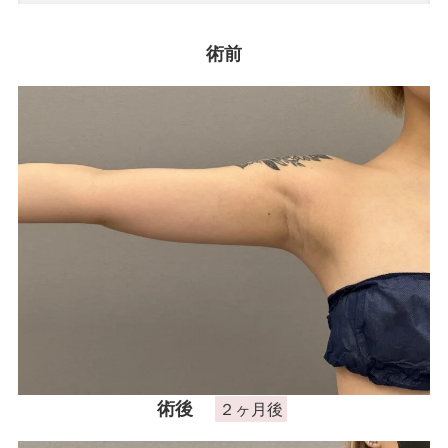
術前
症例モニター制
度
最新情報
シリコン豊胸中の健康診断はどう受ける？バ
リウムや胸部レントゲンへの影響
豊胸後のマンモグラフィは可能？検査を受け
られるクリニックの選び方
シリコン豊胸後にMRI検査は受けられる？破損
や異常を早期発見するための知識
術後
２ヶ月後