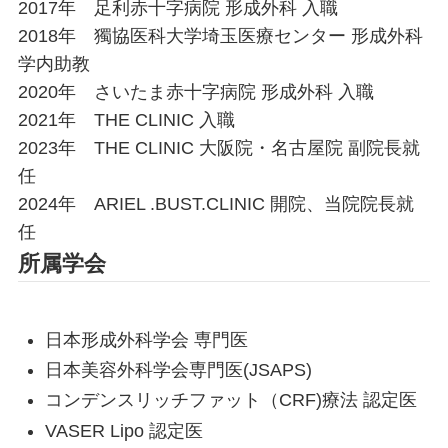
2017年 足利赤十字病院 形成外科 入職
2018年 獨協医科大学埼玉医療センター 形成外科
学内助教
その他（乳輪縮小・乳頭縮小）
2020年 さいたま赤十字病院 形成外科 入職
2021年 THE CLINIC 入職
TOP
2023年 THE CLINIC 大阪院・名古屋院 副院長就
- 当院について
- 料金表
任
2024年 ARIEL .BUST.CLINIC 開院、当院院長就
- 初めての方へ
- 院長紹介
任
- おしらせ
- 症例写真
所属学会
- お問い合わせ
- 美容コラム
- 最新情報
- 採用情報
日本形成外科学会 専門医
- 症例モニター制度
日本美容外科学会専門医(JSAPS)
コンデンスリッチファット（CRF)療法 認定医
VASER Lipo 認定医