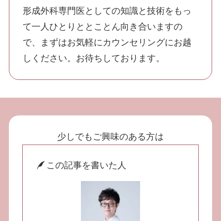
形成外科専門医としての知識と技術をもっ
WEBから予約する
て一人ひとりととことん向き合いますの
24時間受付
で、まずはお気軽にカウンセリングにお越
052-551-8887
10:00~19:00(不定休)
しください。お待ちしております。
プライバシーポリシー
サイトマップ
公式SNS
少しでもご興味のある方は
この記事を書いた人