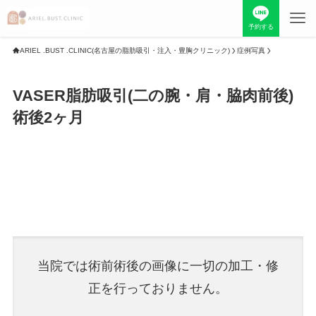
予約する
ARIEL .BUST .CLINIC(名古屋の脂肪吸引・注入・豊胸クリニック)
症例写真
TOP
VASER脂肪吸引(二の腕・肩・脇肉前後)
当院について
料金表
術後2ヶ月
お知らせ
症例写真
最新情報
採用情報
初めての方へ
院長紹介
当院では術前術後の画像に一切の加工・修
正を行っておりません。
お問い合わせ
美容コラム