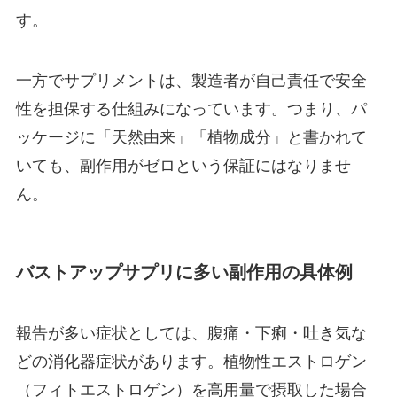
す。
WEBから予約する
24時間受付
一方でサプリメントは、製造者が自己責任で安全
052-551-8887
10:00~19:00(不定休)
性を担保する仕組みになっています。つまり、パ
ッケージに「天然由来」「植物成分」と書かれて
プライバシーポリシー
サイトマップ
いても、副作用がゼロという保証にはなりませ
公式SNS
ん。
バストアップサプリに多い副作用の具体例
報告が多い症状としては、腹痛・下痢・吐き気な
どの消化器症状があります。植物性エストロゲン
（フィトエストロゲン）を高用量で摂取した場合