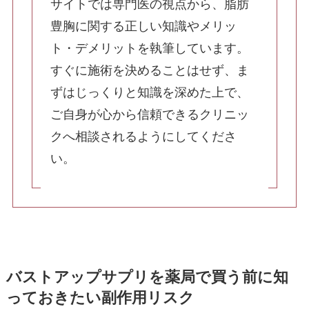
サイトでは専門医の視点から、脂肪
豊胸に関する正しい知識やメリッ
その他（乳輪縮小・乳頭縮小）
ト・デメリットを執筆しています。
すぐに施術を決めることはせず、ま
ずはじっくりと知識を深めた上で、
TOP
ご自身が心から信頼できるクリニッ
- 当院について
- 料金表
クへ相談されるようにしてくださ
- 初めての方へ
- 院長紹介
い。
- おしらせ
- 症例写真
- お問い合わせ
- 美容コラム
- 最新情報
- 採用情報
- 症例モニター制度
バストアップサプリを薬局で買う前に知
っておきたい副作用リスク