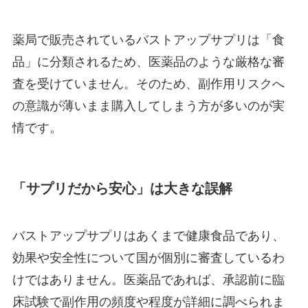
施術一覧
薬局で販売されているバストアップサプリは「食
顔の施術
品」に分類されるため、医薬品のような厳格な審
査を受けていません。そのため、副作用リスクへ
肌の施術
の意識が薄いまま購入してしまう方が多いのが実
情です。
身体の施術
「サプリだから安心」は大きな誤解
脂肪吸引
バストアップサプリはあくまで健康食品であり、
豊胸手術
効果や安全性について国が個別に審査しているわ
けではありません。医薬品であれば、承認前に臨
床試験で副作用の頻度や程度が詳細に調べられま
LINEから予約する
24時間受付