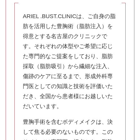
ふくらはぎ・足首の脂肪吸引
ARIEL .BUST.CLINICは、ご自身の脂
肪を活用した豊胸術（脂肪注入）を
SculptTyte(スカルプトタイト)
得意とする名古屋のクリニックで
豊胸手術
す。それぞれの体型やご希望に応じ
脂肪注入豊胸
た専門的なご提案をしており、脂肪
採取（脂肪吸引）から繊細な注入、
傷跡のケアに至るまで、形成外科専
コンデンスリッチファット（CRF）豊胸
門医としての知識と技術を評価いた
だき、全国から患者様にお越しいた
シリコンバッグ豊胸・ハイブリッド豊胸・抜
だいています。
去
豊胸手術を含むボディメイクは、決
して焦る必要のないものです。この
最新シリコンバック豊胸 プリザベ