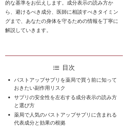
的な基準をお伝えします。成分表示の読み方か
シリコンのメーカー保証をチェック！バッグ
ら、避けるべき成分、医師に相談すべきタイミン
の破損時に受けられるサポート
グまで、あなたの身体を守るための情報を丁寧に
解説していきます。
施術一覧
顔の施術
顔の脂肪吸引
目次
バストアップサプリを薬局で買う前に知って
目元のたるみ
おきたい副作用リスク
サプリの安全性を左右する成分表示の読み方
二重術
と選び方
薬局で人気のバストアップサプリに含まれる
代表成分と効果の根拠
糸リフト