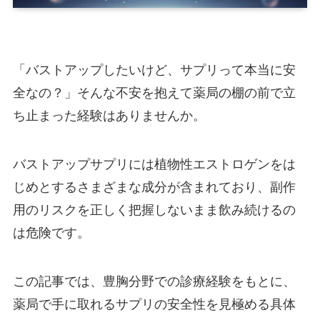
症例モニター制
度
「バストアップしたいけど、サプリって本当に安
全なの？」そんな不安を抱えて薬局の棚の前で立
最新情報
ち止まった経験はありませんか。
シリコン豊胸中の健康診断はどう受ける？バ
リウムや胸部レントゲンへの影響
バストアップサプリには植物性エストロゲンをは
じめとするさまざまな成分が含まれており、副作
用のリスクを正しく把握しないまま飲み続けるの
豊胸後のマンモグラフィは可能？検査を受け
は危険です。
られるクリニックの選び方
シリコン豊胸後にMRI検査は受けられる？破損
この記事では、豊胸分野での診療経験をもとに、
や異常を早期発見するための知識
薬局で手に取れるサプリの安全性を見極める具体