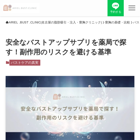
予約する
ARIEL .BUST .CLINIC(名古屋の脂肪吸引・注入・豊胸クリニック)
豊胸の基礎・比較
バス
TOP
安全なバストアップサプリを薬局で探
当院について
料金表
す！副作用のリスクを避ける基準
バストケアの真実
お知らせ
症例写真
最新情報
採用情報
初めての方へ
院長紹介
お問い合わせ
美容コラム