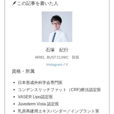
この記事を書いた人
美白・シミ取り
肌育注射
身体の施術
脂肪吸引
石塚 紀行
ARIEL .BUST.CLINIC 院長
Instagram
/
X
豊胸手術
資格・所属
日本形成外科学会専門医
乳輪・乳頭縮小
コンデンスリッチファット（CRF)療法認定医
VASER Lipo認定医
Juvederm Vista 認定医
脂肪注入
乳房再建用エキスパンダー／インプラント実