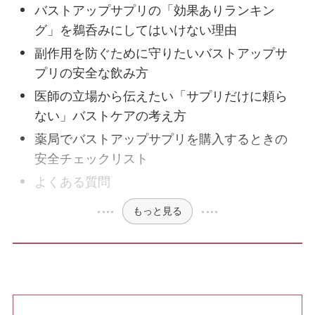
バストアップサプリの「効果ありランキン
グ」を鵜呑みにしてはいけない理由
副作用を防ぐために守りたいバストアップサ
ハイフ・RF治療
プリの安全な飲み方
医師の立場から伝えたい「サプリだけに頼ら
脂肪注入
ない」バストケアの考え方
肌の施術
薬局でバストアップサプリを購入するときの
安全チェックリスト
ボトックス
よくある質問
もっと見る
ヒアルロン酸注入
ニキビ・ニキビ跡