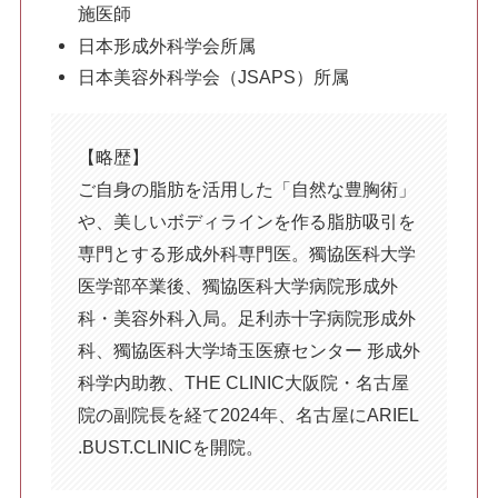
施医師
脂肪吸引
日本形成外科学会所属
顔の脂肪吸引
日本美容外科学会（JSAPS）所属
二の腕の脂肪吸引
【略歴】
ご自身の脂肪を活用した「自然な豊胸術」
や、美しいボディラインを作る脂肪吸引を
胸の脂肪吸引
専門とする形成外科専門医。獨協医科大学
医学部卒業後、獨協医科大学病院形成外
科・美容外科入局。足利赤十字病院形成外
お腹・ウエスト・腰の脂肪吸引
科、獨協医科大学埼玉医療センター 形成外
科学内助教、THE CLINIC大阪院・名古屋
院の副院長を経て2024年、名古屋にARIEL
お尻・太もも・膝の脂肪吸引
.BUST.CLINICを開院。