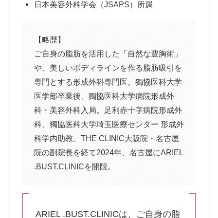
日本美容外科学会（JSAPS）所属
脂肪吸引
顔の脂肪吸引
【略歴】
ご自身の脂肪を活用した「自然な豊胸術」
二の腕の脂肪吸引
や、美しいボディラインを作る脂肪吸引を
専門とする形成外科専門医。獨協医科大学
医学部卒業後、獨協医科大学病院形成外
胸の脂肪吸引
科・美容外科入局。足利赤十字病院形成外
科、獨協医科大学埼玉医療センター 形成外
科学内助教、THE CLINIC大阪院・名古屋
お腹・ウエスト・腰の脂肪吸引
院の副院長を経て2024年、名古屋にARIEL
.BUST.CLINICを開院。
お尻・太もも・膝の脂肪吸引
ARIEL .BUST.CLINICは、ご自身の脂