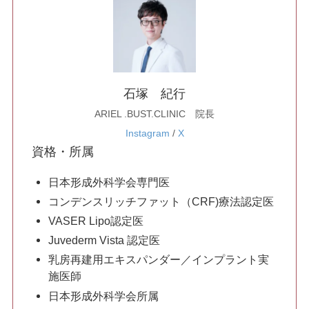
美白・シミ取り
肌育注射
石塚 紀行
身体の施術
ARIEL .BUST.CLINIC 院長
脂肪吸引
Instagram
/
X
資格・所属
日本形成外科学会専門医
豊胸手術
コンデンスリッチファット（CRF)療法認定医
VASER Lipo認定医
乳輪・乳頭縮小
Juvederm Vista 認定医
乳房再建用エキスパンダー／インプラント実
施医師
脂肪注入
日本形成外科学会所属