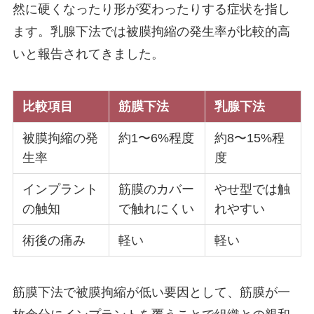
然に硬くなったり形が変わったりする症状を指し
ます。乳腺下法では被膜拘縮の発生率が比較的高
いと報告されてきました。
比較項目
筋膜下法
乳腺下法
被膜拘縮の発
約1〜6%程度
約8〜15%程
生率
度
インプラント
筋膜のカバー
やせ型では触
の触知
で触れにくい
れやすい
術後の痛み
軽い
軽い
筋膜下法で被膜拘縮が低い要因として、筋膜が一