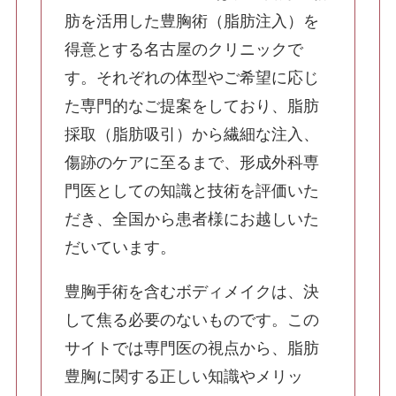
ふくらはぎ・足首の脂肪吸引
肪を活用した豊胸術（脂肪注入）を
得意とする名古屋のクリニックで
す。それぞれの体型やご希望に応じ
SculptTyte(スカルプトタイト)
た専門的なご提案をしており、脂肪
豊胸手術
採取（脂肪吸引）から繊細な注入、
脂肪注入豊胸
傷跡のケアに至るまで、形成外科専
門医としての知識と技術を評価いた
だき、全国から患者様にお越しいた
コンデンスリッチファット（CRF）豊胸
だいています。
豊胸手術を含むボディメイクは、決
シリコンバッグ豊胸・ハイブリッド豊胸・抜
去
して焦る必要のないものです。この
サイトでは専門医の視点から、脂肪
豊胸に関する正しい知識やメリッ
最新シリコンバック豊胸 プリザベ