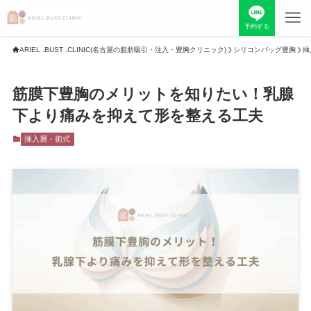
予約する
ARIEL .BUST .CLINIC(名古屋の脂肪吸引・注入・豊胸クリニック)
シリコンバッグ豊胸
挿
TOP
筋膜下豊胸のメリットを知りたい！乳腺
当院について
料金表
下より痛みを抑えて形を整える工夫
挿入層・術式
お知らせ
症例写真
最新情報
採用情報
初めての方へ
院長紹介
お問い合わせ
美容コラム