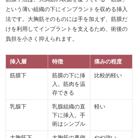
施術一覧
という薄い組織の下にインプラントを収める挿入
法です。大胸筋そのものには手を加えず、筋膜だ
顔の施術
けを利用してインプラントを支えるため、術後の
負担を小さく抑えられます。
肌の施術
挿入層
特徴
痛みの程度
身体の施術
筋膜下
筋膜の下に挿
比較的軽い
入。筋肉を温
脂肪吸引
存できる
乳腺下
乳腺組織の直
軽い
豊胸手術
下に挿入。手
術はシンプル
LINEから予約する
大胸筋下
大胸筋の裏側
やや強い
24時間受付