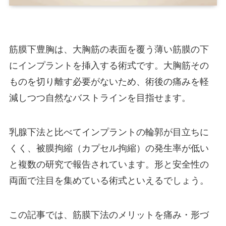
症例モニター制
度
筋膜下豊胸は、大胸筋の表面を覆う薄い筋膜の下
にインプラントを挿入する術式です。大胸筋その
最新情報
ものを切り離す必要がないため、術後の痛みを軽
減しつつ自然なバストラインを目指せます。
豊胸したまま人間ドックを受けても大丈夫？
事前申告の重要性と注意点
乳腺下法と比べてインプラントの輪郭が目立ちに
くく、被膜拘縮（カプセル拘縮）の発生率が低い
シリコンのエコー検査で何がわかる？バッグ
と複数の研究で報告されています。形と安全性の
の破損や周囲の状態を確認する手順
両面で注目を集めている術式といえるでしょう。
BIA-ALCL（乳房インプラント関連未分化大
細胞型リンパ腫）のリスクと現状
この記事では、筋膜下法のメリットを痛み・形づ