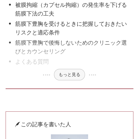
被膜拘縮（カプセル拘縮）の発生率を下げる
筋膜下法の工夫
筋膜下豊胸を受けるときに把握しておきたい
ハイフ・RF治療
リスクと適応条件
筋膜下豊胸で後悔しないためのクリニック選
脂肪注入
びとカウンセリング
肌の施術
よくある質問
ボトックス
もっと見る
ヒアルロン酸注入
ニキビ・ニキビ跡
この記事を書いた人