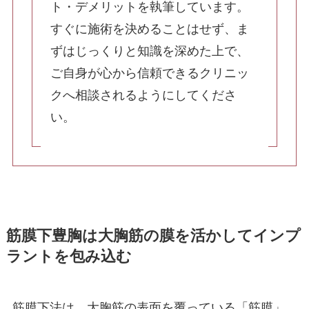
ト・デメリットを執筆しています。
すぐに施術を決めることはせず、ま
その他（乳輪縮小・乳頭縮小）
ずはじっくりと知識を深めた上で、
ご自身が心から信頼できるクリニッ
クへ相談されるようにしてくださ
TOP
い。
- 当院について
- 料金表
- 初めての方へ
- 院長紹介
- おしらせ
- 症例写真
- お問い合わせ
- 美容コラム
- 最新情報
- 採用情報
筋膜下豊胸は大胸筋の膜を活かしてインプ
- 症例モニター制度
ラントを包み込む
筋膜下法は、大胸筋の表面を覆っている「筋膜」