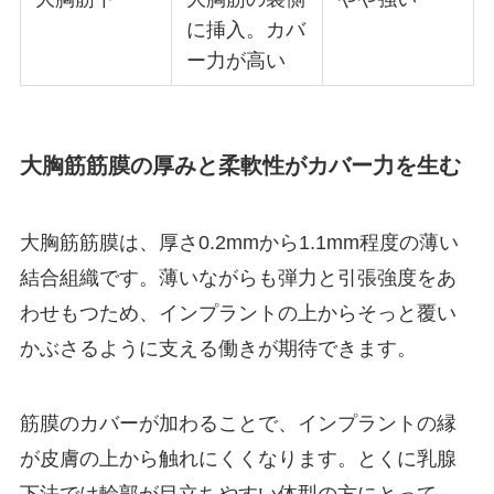
に挿入。カバ
WEBから予約する
ー力が高い
24時間受付
052-551-8887
10:00~19:00(不定休)
大胸筋筋膜の厚みと柔軟性がカバー力を生む
プライバシーポリシー
サイトマップ
公式SNS
大胸筋筋膜は、厚さ0.2mmから1.1mm程度の薄い
結合組織です。薄いながらも弾力と引張強度をあ
わせもつため、インプラントの上からそっと覆い
かぶさるように支える働きが期待できます。
筋膜のカバーが加わることで、インプラントの縁
が皮膚の上から触れにくくなります。とくに乳腺
下法では輪郭が目立ちやすい体型の方にとって、