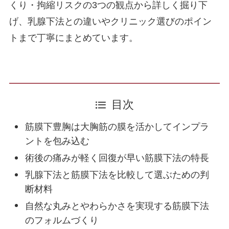
くり・拘縮リスクの3つの観点から詳しく掘り下
シリコン豊胸中の健康診断はどう受ける？バ
げ、乳腺下法との違いやクリニック選びのポイン
リウムや胸部レントゲンへの影響
トまで丁寧にまとめています。
施術一覧
顔の施術
目次
顔の脂肪吸引
筋膜下豊胸は大胸筋の膜を活かしてインプラ
ントを包み込む
目元のたるみ
術後の痛みが軽く回復が早い筋膜下法の特長
乳腺下法と筋膜下法を比較して選ぶための判
二重術
断材料
自然な丸みとやわらかさを実現する筋膜下法
のフォルムづくり
糸リフト