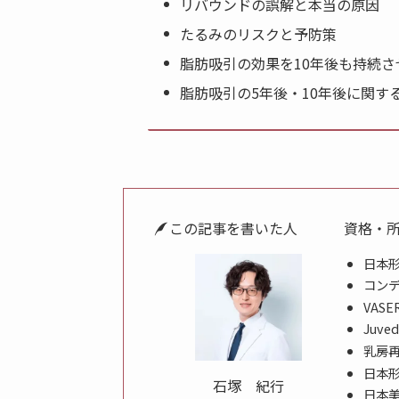
リバウンドの誤解と本当の原因
たるみのリスクと予防策
脂肪吸引の効果を10年後も持続さ
脂肪吸引の5年後・10年後に関す
この記事を書いた人
資格・
日本
コンデ
VASE
Juve
乳房
日本
石塚 紀行
日本美