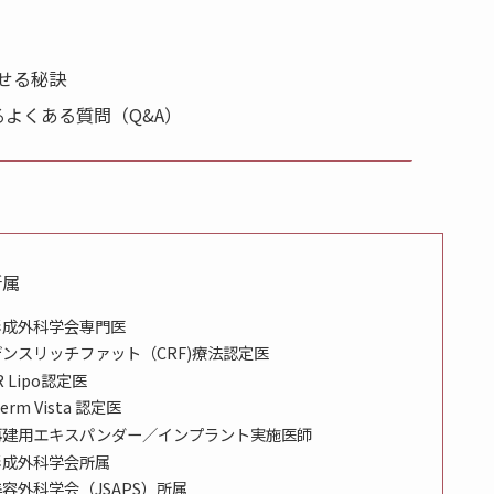
せる秘訣
るよくある質問（Q&A）
所属
形成外科学会専門医
ンスリッチファット（CRF)療法認定医
R Lipo認定医
derm Vista 認定医
再建用エキスパンダー／インプラント実施医師
形成外科学会所属
容外科学会（JSAPS）所属